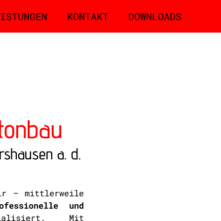
ISTUNGEN
KONTAKT
DOWNLOADS
etonbau
ershausen a. d.
ir – mittlerweile
ofessionelle und
lisiert. Mit